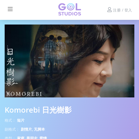
注册 / 登入
Komorebi 日光樹影
格式：
短片
副格式：
剧情片, 无脚本
类型：
家庭, 男同志, 爱情