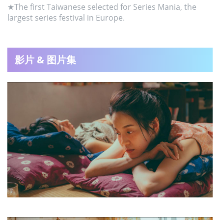
★The first Taiwanese selected for Series Mania, the
largest series festival in Europe.
影片 & 图片集