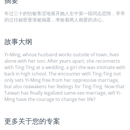
摘要
年过三十的怡敏青涩地展开她人生中第一段同志恋情，亭亭
的过往秘密逐渐被揭露，考验着两人相爱的决心。
故事大纲
Yi-Ming, whose husband works outside of town, lives
alone with her son. After years apart, she reconnects
with Ting-Ting at a wedding, a girl she was intimate with
back in high school. The encounter with Ting-Ting not
only sets Yi-Ming free from her oppressive marriage,
but also reawakens her feelings for Ting-Ting. Now that
Taiwan has finally legalized same-sex marriage, will Yi-
Ming have the courage to change her life?
更多关于您的专案