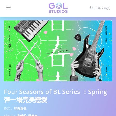
注册 / 登入
Four Seasons of BL Series ：Spring
彈一場完美戀愛
格式：
电视影集
副格式：
剧情片, 无脚本