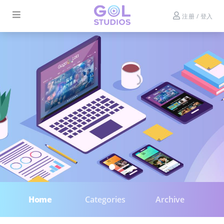
注册 / 登入
Home
Categories
Archive